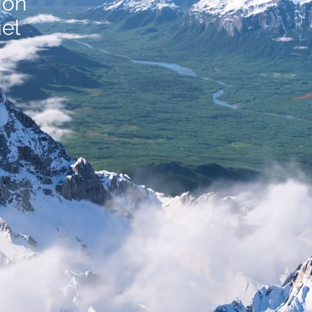
ion
uel