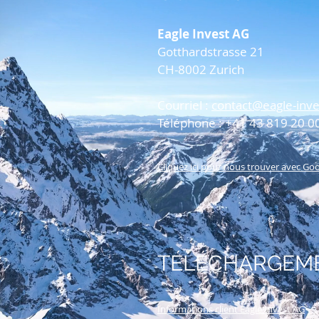
Eagle Invest AG
Gotthardstrasse 21
CH-8002 Zurich
Courriel :
contact@eagle-inv
Téléphone : +41 43 819 20 0
Cliquez ici pour nous trouver avec Go
TÉLÉCHARGEM
Informations client Eagle Invest AG